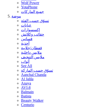
Wolf Power
YotaPhone
جميع الماركات
موضة
تسوّق حسب الفئة
عبايات
إكسسوارات
حقائب وكلاتش
فساتين
أحذية
قفطان/جلابية
ملابس داخلية
ملابس التنحيف
أثواب
See All
تسوّق حسب الماركة
Aanchal Chanda
Al Jalila
Anaya
AVI-8
Balmain
Batista
Beauty Walker
Centurio