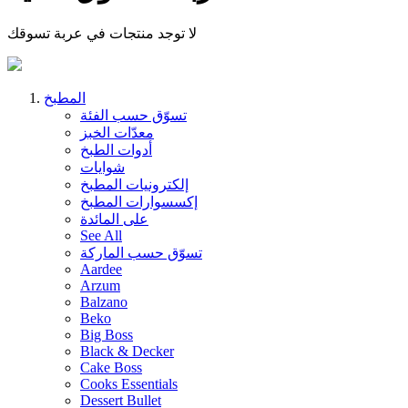
لا توجد منتجات في عربة تسوقك
المطبخ
تسوّق حسب الفئة
معدّات الخبز
أدوات الطبخ
شوايات
إلكترونيات المطبخ
إكسسوارات المطبخ
على المائدة
See All
تسوّق حسب الماركة
Aardee
Arzum
Balzano
Beko
Big Boss
Black & Decker
Cake Boss
Cooks Essentials
Dessert Bullet