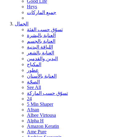
Good Life
Heys
جميع الماركات
الجمال
تسوّق حسب الفئة
العناية بالبشرة
العناية بالجسم
اللياقة البدنية
العناية بالشعر
اليدين والقدمين
المكياج
عطور
العناية بالأسنان
الصحّة
See All
تسوّق حسب الماركة
24
5 Min Shaper
Afnan
Albee Virtousa
Alpha H
Amazon Keratin
Ame Pure