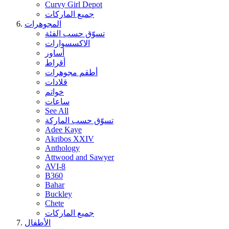
Curvy Girl Depot
جميع الماركات
المجوهرات
تسوّق حسب الفئة
الاكسسوارات
أساور
أقراط
أطقم مجوهرات
قلادات
خواتم
ساعات
See All
تسوّق حسب الماركة
Adee Kaye
Akribos XXIV
Anthology
Attwood and Sawyer
AVI-8
B360
Bahar
Buckley
Chete
جميع الماركات
الأطفال