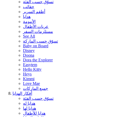
تسوّق حسب الفئة
حقائب
أطقم السرير
هدايا
الأمومة
عربات الأطفال
مستلزمات السفر
See All
تسوّق حسب الماركة
Baby on Board
Disney
Doona
Dora the Explorer
Easytem
Hello Kitty
Heys
Kimmi
Love Mae
جميع الماركات
أفكار الهدايا
تسوّق حسب الفئة
هدايا له
هدايا لها
هدايا للأطفال