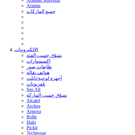
Arabian Souvenir
Aramis
جميع الماركات
الإلكترونيات
تسوّق حسب الفئة
إكسسوارات
طابعات صور
هواتف نقالة
أجهزة لوحية/تابلت
تلفزيونات
See All
تسوّق حسب الماركة
Alcatel
Archos
Arnova
Bolle
Halo
Pickit
Technosat