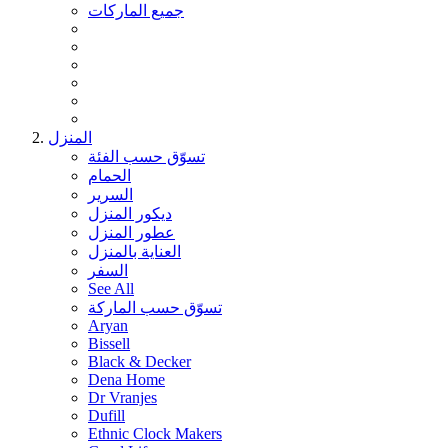
جميع الماركات
المنزل
تسوّق حسب الفئة
الحمام
السرير
ديكور المنزل
عطور المنزل
العناية بالمنزل
السفر
See All
تسوّق حسب الماركة
Aryan
Bissell
Black & Decker
Dena Home
Dr Vranjes
Dufill
Ethnic Clock Makers