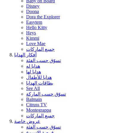
Baby on Board
Disney
Doona
Dora the Explorer
Easytem
Hello Kitty
Heys
Kimmi
Love Mae
جميع الماركات
أفكار الهدايا
تسوّق حسب الفئة
هدايا له
هدايا لها
هدايا للأطفال
بطاقات الهدايا
See All
تسوّق حسب الماركة
Balmain
Citruss TV
Montegrappa
جميع الماركات
عروض خاصة
تسوّق حسب الفئة
فرصة الإسبوع