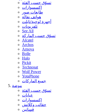
تسوّق حسب الفئة
إكسسوارات
طابعات صور
هواتف نقالة
أجهزة لوحية/تابلت
تلفزيونات
See All
تسوّق حسب الماركة
Alcatel
Archos
Arnova
Bolle
Halo
Pickit
Technosat
Wolf Power
YotaPhone
جميع الماركات
موضة
تسوّق حسب الفئة
عبايات
إكسسوارات
حقائب وكلاتش
فساتين