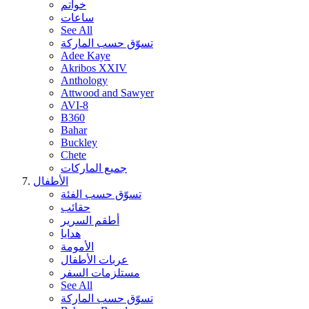
خواتم
ساعات
See All
تسوّق حسب الماركة
Adee Kaye
Akribos XXIV
Anthology
Attwood and Sawyer
AVI-8
B360
Bahar
Buckley
Chete
جميع الماركات
الأطفال
تسوّق حسب الفئة
حقائب
أطقم السرير
هدايا
الأمومة
عربات الأطفال
مستلزمات السفر
See All
تسوّق حسب الماركة