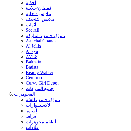
أحذية
قفطان/جلابية
ملابس داخلية
ملابس التنحيف
أثواب
See All
تسوّق حسب الماركة
Aanchal Chanda
Al Jalila
Anaya
AVI-8
Balmain
Batista
Beauty Walker
Centurio
Curvy Girl Depot
جميع الماركات
المجوهرات
تسوّق حسب الفئة
الاكسسوارات
أساور
أقراط
أطقم مجوهرات
قلادات