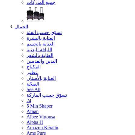
جميع الماركات
الجمال
تسوّق حسب الفئة
العناية بالبشرة
العناية بالجسم
اللياقة البدنية
العناية بالشعر
اليدين والقدمين
المكياج
عطور
العناية بالأسنان
الصحّة
See All
تسوّق حسب الماركة
24
5 Min Shaper
Afnan
Albee Virtousa
Alpha H
Amazon Keratin
Ame Pure