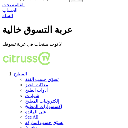
القائمة
بحث
الحساب
السلة
عربة التسوق خالية
لا توجد منتجات في عربة تسوقك
المطبخ
تسوّق حسب الفئة
معدّات الخبز
أدوات الطبخ
شوايات
إلكترونيات المطبخ
إكسسوارات المطبخ
على المائدة
See All
تسوّق حسب الماركة
Aardee