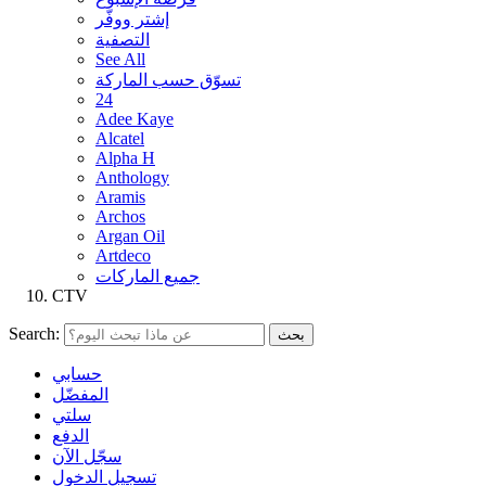
إشتر ووفّر
التصفية
See All
تسوّق حسب الماركة
24
Adee Kaye
Alcatel
Alpha H
Anthology
Aramis
Archos
Argan Oil
Artdeco
جميع الماركات
CTV
Search:
بحث
حسابي
المفضّل
سلتي
الدفع
سجّل الآن
تسجيل الدخول