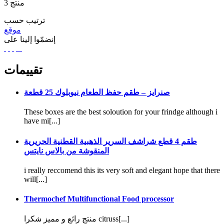
منتج
3
ترتيب حسب
موقع
إنضمّوا إلينا على
تقييمات
صنرايز – طقم حفظ الطعام نيوبلوك 25 قطعة
These boxes are the best soloution for your frindge although i
have mi[...]
طقم 4 قطع شراشف السرير الذهبية القطنية الحريرية
المنقوشة من بالاس نايتس
i really reccomend this its very soft and elegant hope that there
will[...]
Thermochef Multifunctional Food processor
منتج رائع و مميز شكرا citruss[...]