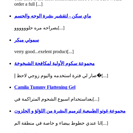
order a full [...]
ماي سكن - لتقشير بشرة الوجه والجسم
بصراحه مره حلوووووو[...]
سموثي ميكر
verry good...exelent product[...]
مجموعة سكوم الأولية لمكافحة الشيخوخة
صار لي فترة استخدمه واليوم زوجي لاحظ إ�[...]
Camila Tummy Flattening Gel
بعداستخدام اسبوع الشحوم المتراكمة في[...]
مجموعة غوتو الطبيعية لترميم البشرة من اللؤلؤ و الحلزون
انا عندي خطوط بيضاء و خاصة في منطقة الم[...]