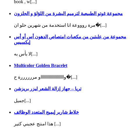
book , w[...]
مجموعة غوتو الطبيعية لترميم البشرة من اللؤلؤ و الحلزون
مرة روووعة انا استخدمة من شهرين حلو ان�[...]
مجموعة من علبتين من مكعبات امتصاص الدهون أس أو أس
إيكسيس
لا بأس به[...]
Multicolor Golden Bracelet
وااااااااااااااااااااو مررررررة ح�[...]
تريا – جهاز إزالة الشعر ليزر بريزشن
جميل[...]
خلاط شاربر إيميج المتعدد الوظائف
هذا امنتج عجبني كتير [...]