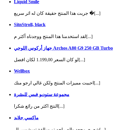
Liquid Smile
جربت هذا المنتج حقيقة كان له اثر سريع �[...]
SitnStroll, black
لقد استخدمنا هذا المنتج ووجدناه أكثر م[...]
جهاز أركوس اللوحي Archos A80 G9 250 GB Turbo
لو كان السعر 1.199,00 لكان افضل[...]
Wellbox
احببت مميزات المنتج ولكن غالي ارجو منك[...]
مجموعة ستوديو فيس للبشرة
النتج اكثر من رائع شكرا[...]
ماكسي جلايد
شعري مجعد والصراحه تم سالفة تسشويير ال[...]