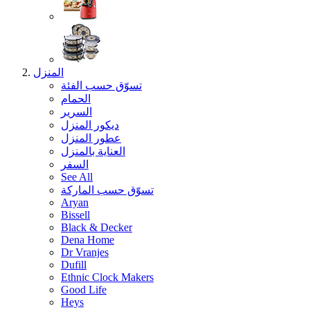
المنزل
تسوّق حسب الفئة
الحمام
السرير
ديكور المنزل
عطور المنزل
العناية بالمنزل
السفر
See All
تسوّق حسب الماركة
Aryan
Bissell
Black & Decker
Dena Home
Dr Vranjes
Dufill
Ethnic Clock Makers
Good Life
Heys