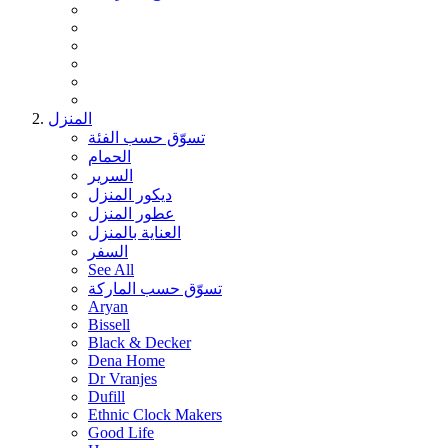
المنزل
تسوّق حسب الفئة
الحمام
السرير
ديكور المنزل
عطور المنزل
العناية بالمنزل
السفر
See All
تسوّق حسب الماركة
Aryan
Bissell
Black & Decker
Dena Home
Dr Vranjes
Dufill
Ethnic Clock Makers
Good Life