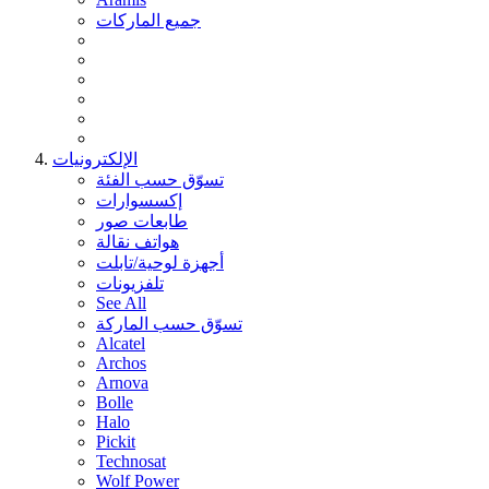
جميع الماركات
الإلكترونيات
تسوّق حسب الفئة
إكسسوارات
طابعات صور
هواتف نقالة
أجهزة لوحية/تابلت
تلفزيونات
See All
تسوّق حسب الماركة
Alcatel
Archos
Arnova
Bolle
Halo
Pickit
Technosat
Wolf Power