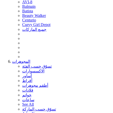
AVI-8
Balmain
Batista
Beauty Walker
Centurio
Curvy Girl Depot
جميع الماركات
المجوهرات
تسوّق حسب الفئة
الاكسسوارات
أساور
أقراط
أطقم مجوهرات
قلادات
خواتم
ساعات
See All
تسوّق حسب الماركة