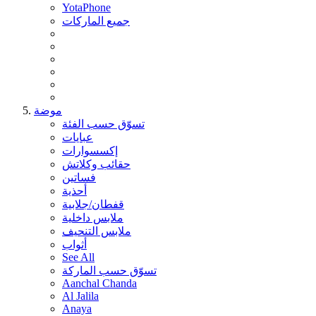
YotaPhone
جميع الماركات
موضة
تسوّق حسب الفئة
عبايات
إكسسوارات
حقائب وكلاتش
فساتين
أحذية
قفطان/جلابية
ملابس داخلية
ملابس التنحيف
أثواب
See All
تسوّق حسب الماركة
Aanchal Chanda
Al Jalila
Anaya