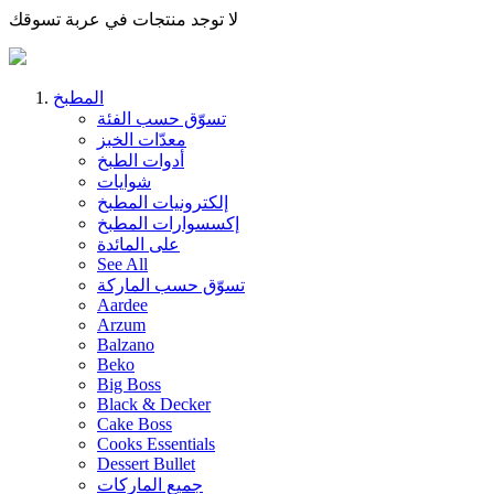
لا توجد منتجات في عربة تسوقك
المطبخ
تسوّق حسب الفئة
معدّات الخبز
أدوات الطبخ
شوايات
إلكترونيات المطبخ
إكسسوارات المطبخ
على المائدة
See All
تسوّق حسب الماركة
Aardee
Arzum
Balzano
Beko
Big Boss
Black & Decker
Cake Boss
Cooks Essentials
Dessert Bullet
جميع الماركات