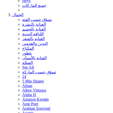
Heys
جميع الماركات
الجمال
تسوّق حسب الفئة
العناية بالبشرة
العناية بالجسم
اللياقة البدنية
العناية بالشعر
اليدين والقدمين
المكياج
عطور
العناية بالأسنان
الصحّة
See All
تسوّق حسب الماركة
24
5 Min Shaper
Afnan
Albee Virtousa
Alpha H
Amazon Keratin
Ame Pure
Arabian Souvenir
Aramis