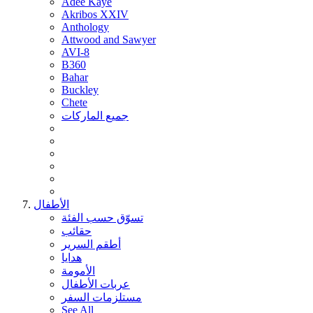
Adee Kaye
Akribos XXIV
Anthology
Attwood and Sawyer
AVI-8
B360
Bahar
Buckley
Chete
جميع الماركات
الأطفال
تسوّق حسب الفئة
حقائب
أطقم السرير
هدايا
الأمومة
عربات الأطفال
مستلزمات السفر
See All