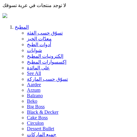
لا توجد منتجات في عربة تسوقك
المطبخ
تسوّق حسب الفئة
معدّات الخبز
أدوات الطبخ
شوايات
إلكترونيات المطبخ
إكسسوارات المطبخ
على المائدة
See All
تسوّق حسب الماركة
Aardee
Arzum
Balzano
Beko
Big Boss
Black & Decker
Cake Boss
Circulon
Dessert Bullet
جميع الماركات