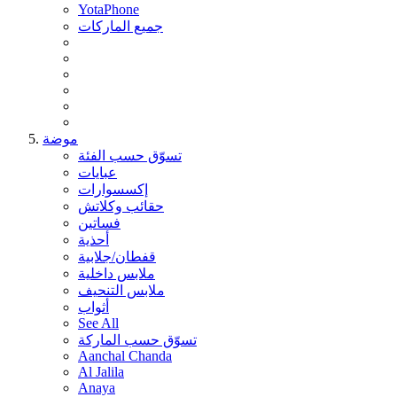
YotaPhone
جميع الماركات
موضة
تسوّق حسب الفئة
عبايات
إكسسوارات
حقائب وكلاتش
فساتين
أحذية
قفطان/جلابية
ملابس داخلية
ملابس التنحيف
أثواب
See All
تسوّق حسب الماركة
Aanchal Chanda
Al Jalila
Anaya