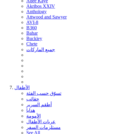
Adee Kaye
Akribos XXIV
Anthology
Attwood and Sawyer
AVI-8
B360
Bahar
Buckley
Chete
جميع الماركات
الأطفال
تسوّق حسب الفئة
حقائب
أطقم السرير
هدايا
الأمومة
عربات الأطفال
مستلزمات السفر
See All