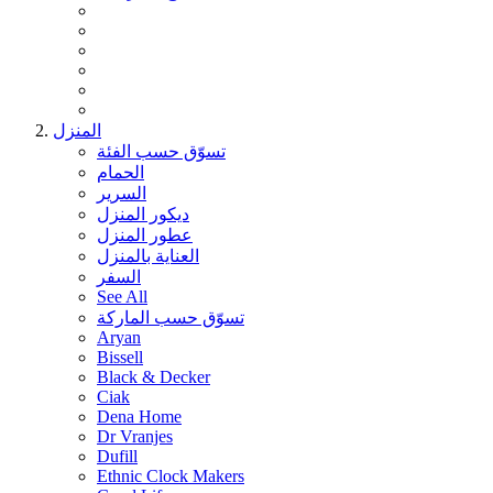
المنزل
تسوّق حسب الفئة
الحمام
السرير
ديكور المنزل
عطور المنزل
العناية بالمنزل
السفر
See All
تسوّق حسب الماركة
Aryan
Bissell
Black & Decker
Ciak
Dena Home
Dr Vranjes
Dufill
Ethnic Clock Makers