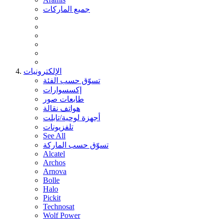
جميع الماركات
الإلكترونيات
تسوّق حسب الفئة
إكسسوارات
طابعات صور
هواتف نقالة
أجهزة لوحية/تابلت
تلفزيونات
See All
تسوّق حسب الماركة
Alcatel
Archos
Arnova
Bolle
Halo
Pickit
Technosat
Wolf Power