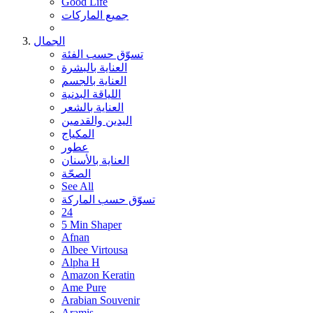
Good Life
جميع الماركات
الجمال
تسوّق حسب الفئة
العناية بالبشرة
العناية بالجسم
اللياقة البدنية
العناية بالشعر
اليدين والقدمين
المكياج
عطور
العناية بالأسنان
الصحّة
See All
تسوّق حسب الماركة
24
5 Min Shaper
Afnan
Albee Virtousa
Alpha H
Amazon Keratin
Ame Pure
Arabian Souvenir
Aramis