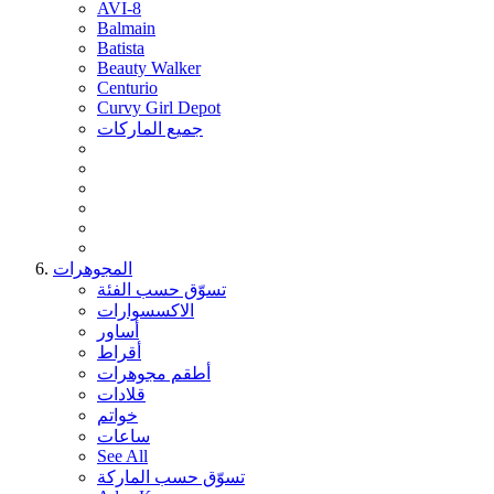
AVI-8
Balmain
Batista
Beauty Walker
Centurio
Curvy Girl Depot
جميع الماركات
المجوهرات
تسوّق حسب الفئة
الاكسسوارات
أساور
أقراط
أطقم مجوهرات
قلادات
خواتم
ساعات
See All
تسوّق حسب الماركة