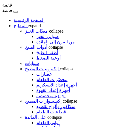
قائمة
قائمة
الصفحة الرئيسية
expand
المطبخ
collapse
معدّات الخبز
صواني الخبز
من الفرن إلى المائدة
collapse
أدوات الطبخ
أطقم الطبخ
أوعية الضغط
شوايات
collapse
إلكترونيات المطبخ
عصارات
محضّرات الطعام
أجهزة إعداد الآيسكريم
أجهزة إعداد القهوة
أجهزة متخصصة
collapse
إكسسوارات المطبخ
سكاكين وألواح تقطيع
قطّاعات الطعام
collapse
على المائدة
أواني الطعام