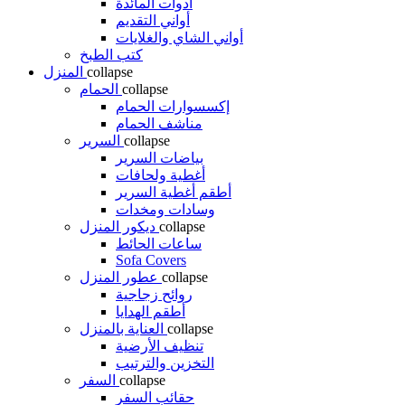
أدوات المائدة
أواني التقديم
أواني الشاي والغلايات
كتب الطبخ
collapse
المنزل
collapse
الحمام
إكسسوارات الحمام
مناشف الحمام
collapse
السرير
بياضات السرير
أغطية ولحافات
أطقم أغطية السرير
وسادات ومخدات
collapse
ديكور المنزل
ساعات الحائط
Sofa Covers
collapse
عطور المنزل
روائح زجاجية
أطقم الهدايا
collapse
العناية بالمنزل
تنظيف الأرضية
التخزين والترتيب
collapse
السفر
حقائب السفر