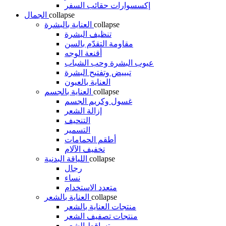
إكسسوارات حقائب السفر
collapse
الجمال
collapse
العناية بالبشرة
تنظيف البشرة
مقاومة التقدّم بالسن
أقنعة الوجه
عيوب البشرة وحب الشباب
تبييض وتفتيح البشرة
العناية بالعيون
collapse
العناية بالجسم
غسول وكريم الجسم
إزالة الشعر
التنحيف
التسمير
أطقم الحمامات
تخفيف الآلام
collapse
اللياقة البدنية
رجال
نساء
متعدد الاستخدام
collapse
العناية بالشعر
منتجات العناية بالشعر
منتجات تصفيف الشعر
تساقط الشعر