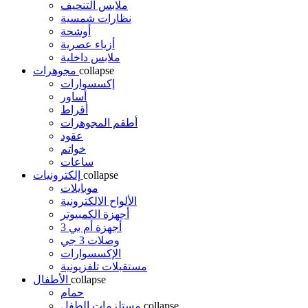
ملابس التنحيف
نظارات شمسية
أوشحة
أزياء عصرية
ملابس داخلية
collapse
مجوهرات
إكسسوارات
أساور
أقراط
أطقم المجوهرات
عقود
خواتم
ساعات
collapse
إلكترونيات
موبايلات
الألواح الالكترونية
أجهزة الكمبيوتر
أجهزة أم بي 3
وصلات 3 جي
الإكسسوارات
مستقبلات تلفزيونية
collapse
الأطفال
حمام
collapse
مستلزمات الطفل