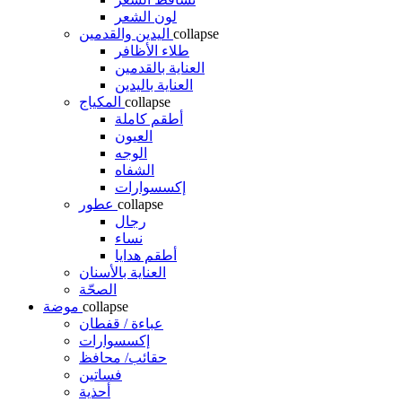
لون الشعر
collapse
اليدين والقدمين
طلاء الأظافر
العناية بالقدمين
العناية باليدين
collapse
المكياج
أطقم كاملة
العيون
الوجه
الشفاه
إكسسوارات
collapse
عطور
رجال
نساء
أطقم هدايا
العناية بالأسنان
الصحّة
collapse
موضة
عباءة / قفطان
إكسسوارات
حقائب/ محافظ
فساتين
أحذية