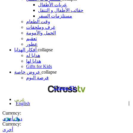
عربات الأطفال
حقائب الأطفال و التنقل
مستلزمات السفر
وقت الطعام
غرف وملحقات
الحمل والأمومة
تعقيم
عطور
collapse
أفكار الهدايا
هدايا له
هدايا لها
Gifts for Kids
collapse
عروض خاصة
فرصة اليوم
Citruss TV
عربي
English
Currency:
دول أخرى
Currency:
أخرى