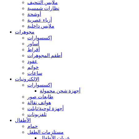
ملابس التنحيف
نظارات شمسية
أوشحة
أزياء عصرية
ملابس داخلية
مجوهرات
إكسسوارات
أساور
أقراط
أطقم المجوهرات
عقود
خواتم
ساعات
الإلكترونيات
إكسسوارات
أجهزة شحن محمولة
طابعات صور
هواتف نقالة
أجهزة لوحية/تابلت
تلفزيونات
الأطفال
حمام
مستلزمات الطفل
عربات الأطفال