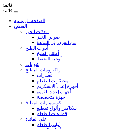
قائمة
قائمة
الصفحة الرئيسية
المطبخ
معدّات الخبز
صواني الخبز
من الفرن إلى المائدة
أدوات الطبخ
أطقم الطبخ
أوعية الضغط
شوايات
إلكترونيات المطبخ
عصارات
محضّرات الطعام
أجهزة إعداد الآيسكريم
أجهزة إعداد القهوة
أجهزة متخصصة
إكسسوارات المطبخ
سكاكين وألواح تقطيع
قطّاعات الطعام
على المائدة
أواني الطعام