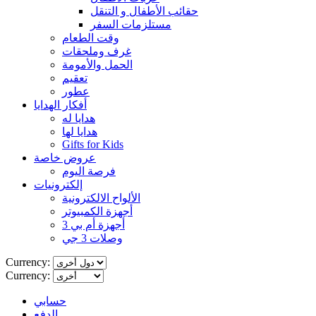
حقائب الأطفال و التنقل
مستلزمات السفر
وقت الطعام
غرف وملحقات
الحمل والأمومة
تعقيم
عطور
أفكار الهدايا
هدايا له
هدايا لها
Gifts for Kids
عروض خاصة
فرصة اليوم
إلكترونيات
الألواح الالكترونية
أجهزة الكمبيوتر
أجهزة أم بي 3
وصلات 3 جي
Currency:
Currency:
حسابي
الدفع