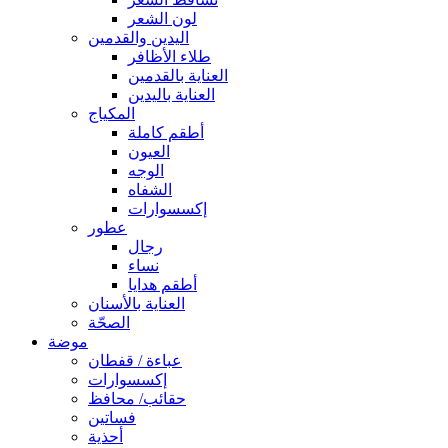
لون الشعر
اليدين والقدمين
طلاء الأظافر
العناية بالقدمين
العناية باليدين
المكياج
أطقم كاملة
العيون
الوجه
الشفاه
إكسسوارات
عطور
رجال
نساء
أطقم هدايا
العناية بالأسنان
الصحّة
موضة
عباءة / قفطان
إكسسوارات
حقائب/ محافظ
فساتين
أحذية