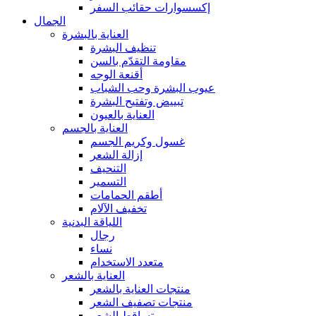
إكسسوارات حقائب السفر
الجمال
العناية بالبشرة
تنظيف البشرة
مقاومة التقدّم بالسن
أقنعة الوجه
عيوب البشرة وحب الشباب
تبييض وتفتيح البشرة
العناية بالعيون
العناية بالجسم
غسول وكريم الجسم
إزالة الشعر
التنحيف
التسمير
أطقم الحمامات
تخفيف الآلام
اللياقة البدنية
رجال
نساء
متعدد الاستخدام
العناية بالشعر
منتجات العناية بالشعر
منتجات تصفيف الشعر
تساقط الشعر