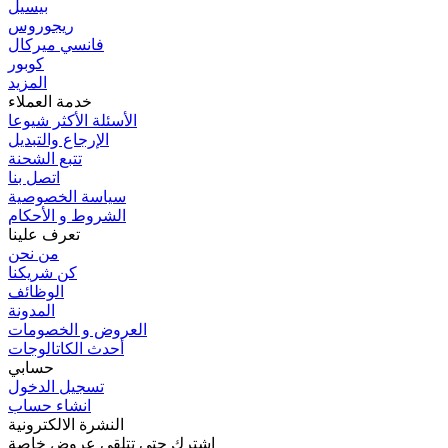
بيسيل
ريجوروس
فانسي ميركال
كوبور
المزيد
خدمة العملاء
الأسئلة الأكثر شيوعا
الإرجاع والتبديل
تتبع الشحنة
اتصل بنا
سياسة الخصوصية
الشروط و اﻷحكام
تعرف علينا
من نحن
كن شريكنا
الوظائف
المدونة
العروض و الخصومات
أحدث الكاتالوجات
حسابي
تسجيل الدخول
انشاء حساب
النشرة الالكترونية
اشترك حتى تتلقى عروض خاصة