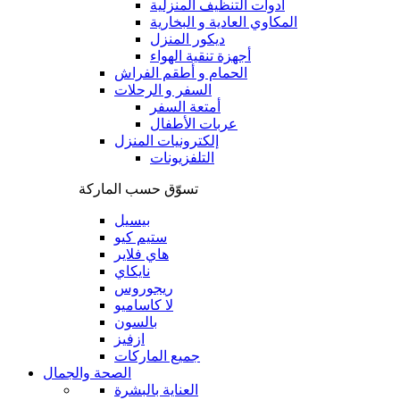
أدوات التنظيف المنزلية
المكاوي العادية و البخارية
ديكور المنزل
أجهزة تنقية الهواء
الحمام و أطقم الفراش
السفر و الرحلات
أمتعة السفر
عربات الأطفال
إلكترونيات المنزل
التلفزيونات
تسوّق حسب الماركة
بيسيل
ستيم كيو
هاي فلاير
نايكاي
ريجوروس
لا كاساميو
بالسون
ازفيز
جميع الماركات
الصحة والجمال
العناية بالبشرة