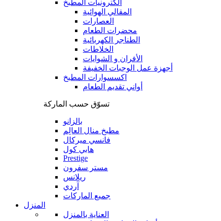
الكترونيات المطبخ
المقالي الهوائية
العصارات
محضرات الطعام
الطناجر الكهربائية
الخلاطات
الأفران و الشوايات
أجهزة عمل الوجبات الخفيفة
اكسسوارات المطبخ
أواني تقديم الطعام
تسوّق حسب الماركة
بالزانو
مطبخ منال العالِم
فانسي ميركال
هابي كول
Prestige
مستر سفرون
ريلانس
آردي
جميع الماركات
المنزل
العناية بالمنزل