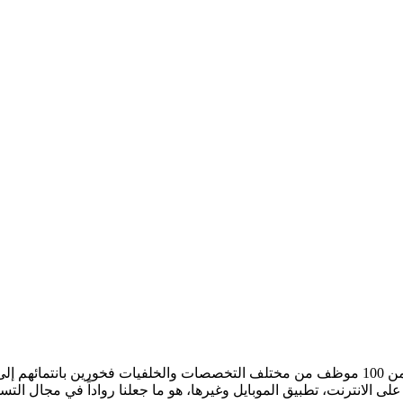
ما بدأه رجلي أعمال طموحين تحول لاحقاً إلى قصة نجاح أبطالها أكثر من 100 موظف من مختلف التخصصا
ا على الانترنت، تطبيق الموبايل وغيرها، هو ما جعلنا رواداً في مجال ال