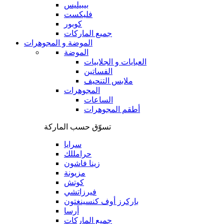
بيبيليس
فليكست
كوبور
جميع الماركات
الموضة و المجوهرات
الموضة
العبايات و الجلابيات
الفساتين
ملابس التنحيف
المجوهرات
الساعات
أطقم المجوهرات
تسوّق حسب الماركة
سرايا
حرامللك
زينا فاشون
مزيونة
كوتش
فيرزاتشي
باركرز أوف كنسينغتون
أرسا
جميع الماركات