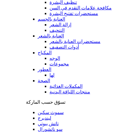
تنظيف البشرة
مكافحة علامات التقدم في السن
مستحضرات تفتيح البشرة
العناية بالجسم
إزالة الشعر
التنحيف
العناية بالشعر
مستحضرات العناية بالشعر
أدوات التصفيف
المكياج
الوجه
مجموعات
العطور
لها
الصحة
المكملات الغذائية
منتجات اللياقة البدنية
تسوّق حسب الماركة
سموث سكين
ليندبرج
تاتش بيوتي
سو ناتشورال