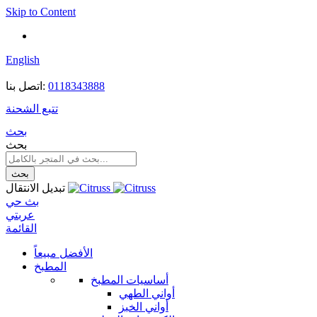
Skip to Content
English
0118343888
اتصل بنا:
تتبع الشحنة
بحث
بحث
بحث
تبديل الانتقال
بث حي
عربتي
القائمة
الأفضل مبيعاً
المطبخ
أساسيات المطبخ
أواني الطهي
أواني الخبز