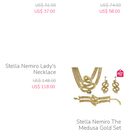
EARRINGS
BRACELET
US$ 51.00
US$ 74.00
US$ 37.00
US$ 58.00
Stella Nemiro Lady's
Necklace
US$ 148.00
US$ 118.00
Stella Nemiro The
Medusa Gold Set