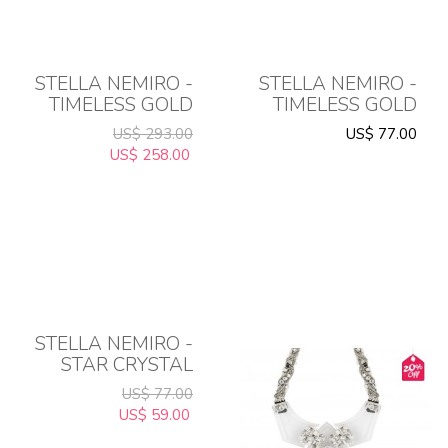
STELLA NEMIRO -
STELLA NEMIRO -
TIMELESS GOLD
TIMELESS GOLD
AND EMERALD SET
AND EMERALD
US$ 293.00
US$ 77.00
EARRINGS
US$ 258.00
STELLA NEMIRO -
STAR CRYSTAL
RING
US$ 77.00
US$ 59.00