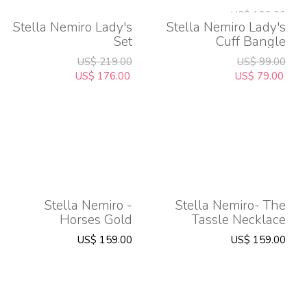
US$ 199.00
Stella Nemiro Lady's
Stella Nemiro Lady's
US$ 160.00
Set
Cuff Bangle
US$ 219.00
US$ 99.00
US$ 176.00
US$ 79.00
Stella Nemiro -
Stella Nemiro- The
Horses Gold
Tassle Necklace
Necklace
US$ 159.00
US$ 159.00