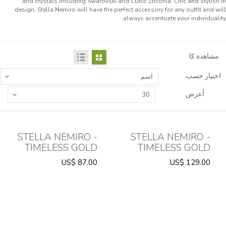
and crystals including Swarovski and Cubic Zirconia. Chic and stylish in
design, Stella Nemiro will have the perfect accessory for any outfit and will
always accentuate your individuality.
مشاهدة كا:
اختيار حسب
اسم
أعرض
30
STELLA NEMIRO -
STELLA NEMIRO -
TIMELESS GOLD
TIMELESS GOLD
AND EMERALD
AND EMERALD
US$ 87.00
US$ 129.00
BRACELET
NECKLACE