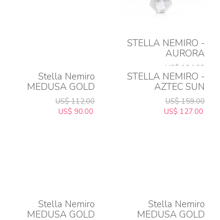
STELLA NEMIRO -
AURORA
NECKLACE
US$ 194.00
RHODIUM
Stella Nemiro
STELLA NEMIRO -
US$ 155.00
MEDUSA GOLD
AZTEC SUN
NECKLACE
NECKLACE
US$ 112.00
US$ 159.00
US$ 90.00
US$ 127.00
Stella Nemiro
Stella Nemiro
MEDUSA GOLD
MEDUSA GOLD