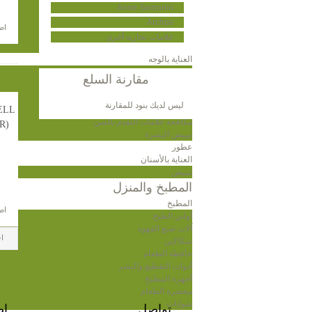
Anne Semonin
علاجات
أدوات تصفيف الشعر
Archos
اض
صبغة الشعر
علامات تجاريه أخرى
شامبو & بلسم
العناية بالوجه
العناية بالبشرة
مقارنة السلع
تكنولوجيا الجمال الحديثة
مكافحة حب الشباب
ليس لديك بنود للمقارنة
مرطب
ELL
مكافحة علامات التقدم بالسن
R)
تبييض البشرة
عطور
العناية بالأسنان
تبييض
المطبخ والمنزل
المطبخ
اض
أواني الطبخ
آلات صنع القهوه
ا
سكاكين
حافظة الطعام
أدوات التقطيع والبشر
أجهزة المطبخ
محضرة الطعام
شوايات
تواصل
إض