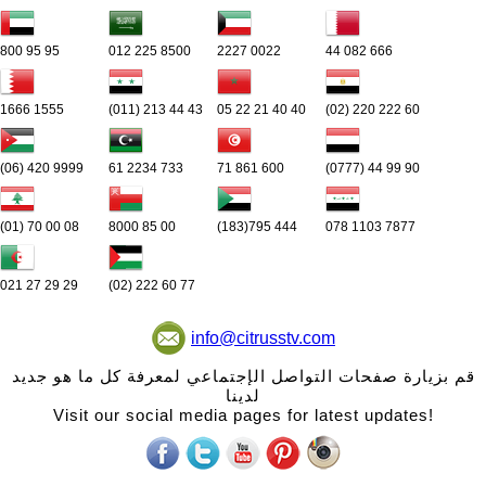
800 95 95
012 225 8500
2227 0022
44 082 666
1666 1555
(011) 213 44 43
05 22 21 40 40
(02) 220 222 60
(06) 420 9999
61 2234 733
71 861 600
(0777) 44 99 90
(01) 70 00 08
8000 85 00
(183)795 444
078 1103 7877
021 27 29 29
(02) 222 60 77
info@citrusstv.com
قم بزيارة صفحات التواصل الإجتماعي لمعرفة كل ما هو جديد
لدينا
Visit our social media pages for latest updates!