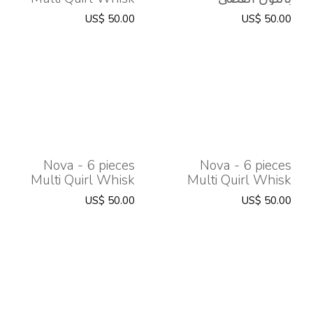
Set Green
US$ 50.00
US$ 50.00
Nova - 6 pieces
Nova - 6 pieces
Multi Quirl Whisk
Multi Quirl Whisk
Set Blue
Set Orange
US$ 50.00
US$ 50.00