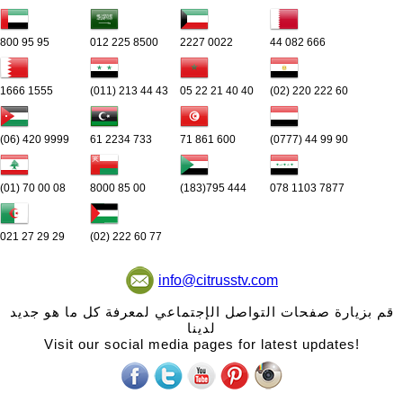
800 95 95
012 225 8500
2227 0022
44 082 666
1666 1555
(011) 213 44 43
05 22 21 40 40
(02) 220 222 60
(06) 420 9999
61 2234 733
71 861 600
(0777) 44 99 90
(01) 70 00 08
8000 85 00
(183)795 444
078 1103 7877
021 27 29 29
(02) 222 60 77
info@citrusstv.com
قم بزيارة صفحات التواصل الإجتماعي لمعرفة كل ما هو جديد
لدينا
Visit our social media pages for latest updates!